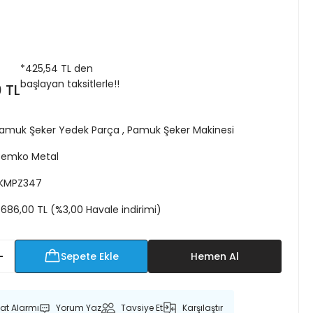
*
425,54 TL
den
başlayan taksitlerle!!
 TL
amuk Şeker Yedek Parça
,
Pamuk Şeker Makinesi
emko Metal
KMPZ347
.686,00 TL (%3,00 Havale indirimi)
Sepete Ekle
Hemen Al
yat Alarmı
Yorum Yaz
Tavsiye Et
Karşılaştır