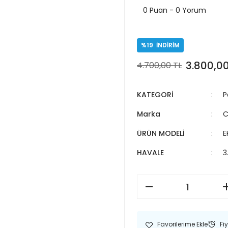
0 Puan - 0 Yorum
%19
İNDİRİM
3.800,00
4.700,00 TL
KATEGORİ
P
Marka
C
ÜRÜN MODELİ
E
HAVALE
3
Fi