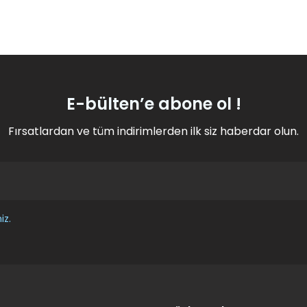
konularda yetersiz gördüğünüz noktaları öneri formunu kullanarak tarafım
stediğim gibi geldi
Ürün hakkında henüz soru sorulmamış.
Bu ürüne ilk yorumu siz yapın!
Yorum Yaz
Soru Sor
E-bülten’e abone ol !
Fırsatlardan ve tüm indirimlerden ilk siz haberdar olun.
iz.
Gönder