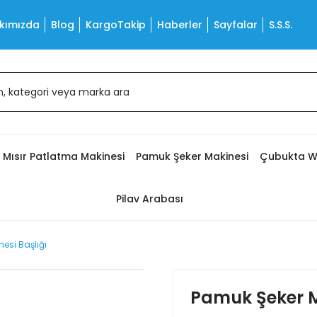
kımızda
Blog
KargoTakip
Haberler
Sayfalar
S.S.S.
Mısır Patlatma Makinesi
Pamuk Şeker Makinesi
Çubukta W
Pilav Arabası
esi Başlığı
Pamuk Şeker M