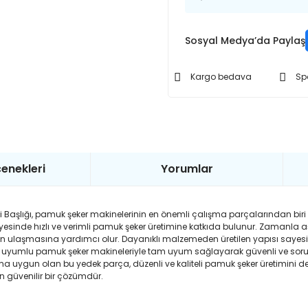
Sosyal Medya’da Paylaş
Kargo bedava
Sp
enekleri
Yorumlar
Başlığı, pamuk şeker makinelerinin en önemli çalışma parçalarından biri o
 sayesinde hızlı ve verimli pamuk şeker üretimine katkıda bulunur. Zamanla 
en ulaşmasına yardımcı olur. Dayanıklı malzemeden üretilen yapısı saye
 uyumlu pamuk şeker makineleriyle tam uyum sağlayarak güvenli ve sorunsu
ıma uygun olan bu yedek parça, düzenli ve kaliteli pamuk şeker üretimini d
an güvenilir bir çözümdür.