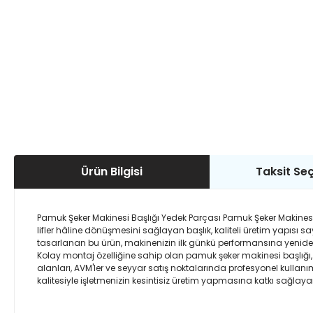
Ürün Bilgisi
Taksit Seç
Pamuk Şeker Makinesi Başlığı Yedek Parçası Pamuk Şeker Makinesi 
lifler hâline dönüşmesini sağlayan başlık, kaliteli üretim yapısı
tasarlanan bu ürün, makinenizin ilk günkü performansına yenid
Kolay montaj özelliğine sahip olan pamuk şeker makinesi başlığı,
alanları, AVM'ler ve seyyar satış noktalarında profesyonel kullan
kalitesiyle işletmenizin kesintisiz üretim yapmasına katkı sağlay