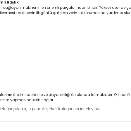
mli Başlık
sini sağlayan makinenin en önemli parçalarından biridir. Yüksek devirde ça
nilenmesi, makinenin ilk günkü çalışma verimini korumasına yardımcı olur
rının üretiminde kalite ve dayanıklılığı ön planda tutmaktadır. Orijinal ö
 üretim yapmasına katkı sağlar.
k parçaları için pamuk şeker kategorisin inceleyiniz.