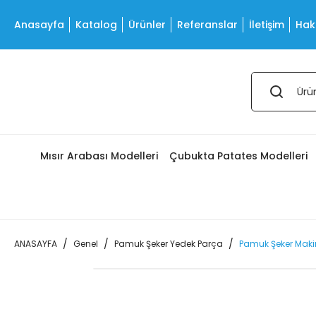
Anasayfa
Katalog
Ürünler
Referanslar
İletişim
Hak
Mısır Arabası Modelleri
Çubukta Patates Modelleri
ANASAYFA
Genel
Pamuk Şeker Yedek Parça
Pamuk Şeker Makin