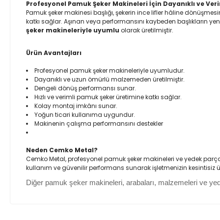
Profesyonel Pamuk Şeker Makineleri İçin Dayanıklı ve Veri
Pamuk şeker makinesi başlığı, şekerin ince lifler hâline dönüşme
katkı sağlar. Aşınan veya performansını kaybeden başlıkların ye
şeker makineleriyle uyumlu
olarak üretilmiştir.
Ürün Avantajları
Profesyonel pamuk şeker makineleriyle uyumludur.
Dayanıklı ve uzun ömürlü malzemeden üretilmiştir.
Dengeli dönüş performansı sunar.
Hızlı ve verimli pamuk şeker üretimine katkı sağlar.
Kolay montaj imkânı sunar.
Yoğun ticari kullanıma uygundur.
Makinenin çalışma performansını destekler
Neden Cemko Metal?
Cemko Metal, profesyonel pamuk şeker makineleri ve yedek parçala
kullanım ve güvenilir performans sunarak işletmenizin kesintisiz
Diğer pamuk şeker makineleri, arabaları, malzemeleri ve yede