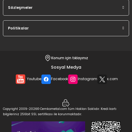
Sözleşmeler
Bardak Mısır Kazanı Kapağı 30 cm
Politikalar
%28
İNDİRİM
2.500,00 TL
1.800,00 TL
Konum için tıklayınız
Sepete Ekle
Sosyal Medya
Youtube
Facebook
Instagram
x.com
Bardak Mısır Kazanı Kapağı 36 cm
Copyright 2009-2026© Cemkometal.com tüm Hakları Saklıdır. Kredi kartı
bilgileriniz 256bit SSL sertifikası ile korunmaktadır.
%32
İNDİRİM
3.100,00 TL