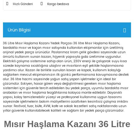
Hızlı Gönderi
Kargo bedava
Ürün Bilgisi
36 Litre Mısır Haşlama Kazanı Yedek Parçası 36 litre Mısır Haşlama Kazanı,
bardakta mısır ve koçan mısır satışında kullanılan ekipmanlar için üretilmiş
orijinal yedek parça ürünüdür. Paslanmaz krom çelik gövdesi sayesinde uzun
ömürlü kullanım sunan kazan, hijyenik yapısıyla gıda üretimine uygundur.
Elektrikli çalışma sistemine sahip olan ürün, 230V enerji ile çalışarak suyu kısa
sürede kaynama sıcaklığına ulaştırır ve mısırların eşit şekilde haşlanmasına
yardımcı olur. Kazan ile birlikte sunulan kovan ve kapak, kullanım kolaylığı
sağlarken mevcut ekipmanınızın ilk günkü performansına kavuşmasına destek
olur. 36 litre hacmi sayesinde yoğun satış yapan işletmeler için ideal bir
çözümdür. Eskiyen, hasar gören veya değiştirilmesi gereken mısır haşlama
sistemleri için güvenle tercih edilebilen bu yedek parça, uyumlu bardakta mısır
arabaları ve mısır haşlama tezgâhlarına kolayca monte edilebilir. Dayanıklı
yapısı, kolay temizlenebilir yüzeyi ve profesyonel kullanıma uygun tasarımı
sayesinde işletmelerin bakım maliyetlerini azaltırken kesintisiz çalışma imkânı
sunar. Festival, fuar, büfe, AVM, kafe ve sokak lezzetleri satış noktalarında uzun
yıllar güvenle kullanılabilecek kaliteli ve sağlam bir yedek parça çözümüdür.
Mısır Haşlama Kazanı 36 Litre