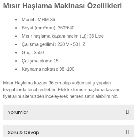
Mısır Haşlama Makinası Özellikleri
Model : MHM 36
Boyut (mm*mm): 360*640
Mısır haşlama kazanı hacim (Lt): 36 Litre
Çalışma gerilimi : 230 V - 50 HZ.
Güç : 3500
Çalışma akımı: 15
Kaynama noktası: 98 -100
Mısır Haşlama kazanı 36 cm olup yoğun satış yapılan
tezgahlarda tercih edilebilir. Elektrikli mısır haşlama kazanı
fiyatlarını sitemizden inceleyerek hemen satın alabilirsiniz.
Yorumlar
Soru & Cevap
Bu ürüne ilk yorumu siz yapın!