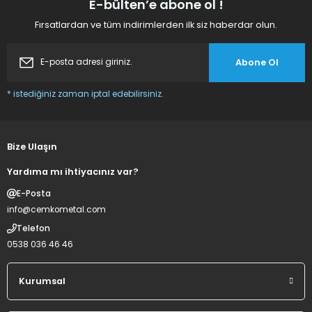
E-bülten’e abone ol !
2.500,00 TL
Fırsatlardan ve tüm indirimlerden ilk siz haberdar olun.
1.800,00 TL
Deneyimini Paylaş
Gönder
Abone Ol
Sepete Ekle
* istediğiniz zaman iptal edebilirsiniz.
Bardak Mısır Kazanı Eleği 36 cm
Bize Ulaşın
Yardıma mı ihtiyacınız var?
E-Posta
%28
İNDİRİM
info@cemkometal.com
2.900,00 TL
Telefon
2.100,00 TL
0538 036 46 46
Sepete Ekle
Kurumsal