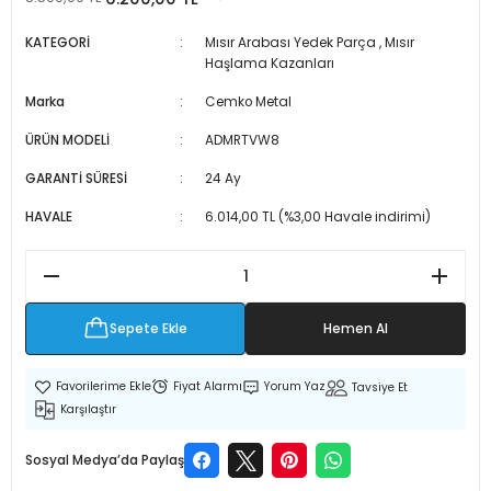
 Makineleri
kineleri
KATEGORİ
Mısır Arabası Yedek Parça
,
Mısır
Haşlama Kazanları
i
mış Mısır) Makinesi
Marka
Cemko Metal
es Malzemeleri
ÜRÜN MODELİ
ADMRTVW8
GARANTİ SÜRESİ
24 Ay
abaları
HAVALE
6.014,00 TL (%3,00 Havale indirimi)
edek Parça
 Patlatma) Yedek Parça
Sepete Ekle
Hemen Al
abaları
Fiyat Alarmı
Yorum Yaz
Tavsiye Et
tates Arabaları
Karşılaştır
Yedek Parça
Sosyal Medya’da Paylaş