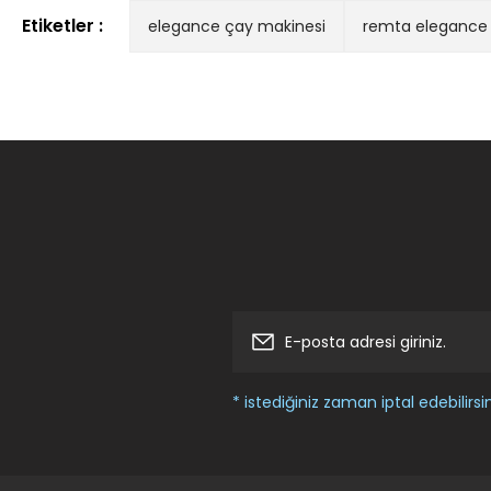
Etiketler :
elegance çay makinesi
remta elegance 
Ürün resmi kalitesiz, bozuk veya görüntülenemiyor.
Güvenli alışveriş.
Ürün açıklamasında eksik bilgiler bulunuyor.
M... Y... | 20/05/2025
Ürün bilgilerinde hatalar bulunuyor.
Ürün fiyatı diğer sitelerden daha pahalı.
Basitce istenilen ürüne ulaşılabilir .
Bu ürüne benzer farklı alternatifler olmalı.
G... K... | 10/12/2023
Deneyimini Paylaş
* istediğiniz zaman iptal edebilirsin