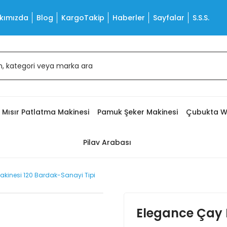
kımızda
Blog
KargoTakip
Haberler
Sayfalar
S.S.S.
Mısır Patlatma Makinesi
Pamuk Şeker Makinesi
Çubukta W
Pilav Arabası
kinesi 120 Bardak-Sanayi Tipi
Elegance Çay 