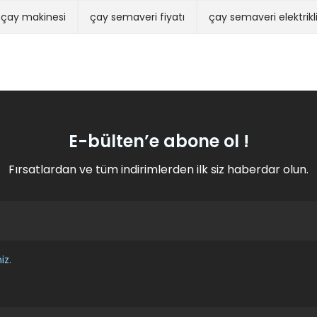
çay makinesi
çay semaveri fiyatı
çay semaveri elektrikl
Yorum Yaz
Soru Sor
E-bülten’e abone ol !
Fırsatlardan ve tüm indirimlerden ilk siz haberdar olun.
Gönder
iz.