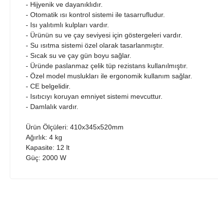
- Hijyenik ve dayanıklıdır.
- Otomatik ısı kontrol sistemi ile tasarrufludur.
- Isı yalıtımlı kulpları vardır.
- Ürünün su ve çay seviyesi için göstergeleri vardır.
- Su ısıtma sistemi özel olarak tasarlanmıştır.
- Sıcak su ve çay gün boyu sağlar.
- Üründe paslanmaz çelik tüp rezistans kullanılmıştır.
- Özel model muslukları ile ergonomik kullanım sağlar.
- CE belgelidir.
- Isıtıcıyı koruyan emniyet sistemi mevcuttur.
- Damlalık vardır.
Ürün Ölçüleri: 410x345x520mm
Ağırlık: 4 kg
Kapasite: 12 lt
Güç: 2000 W
Bu ürünün fiyat bilgisi, resim, ürün açıklamalarında ve diğer 
İlginiz için teşekkür ederim güvenilir firma hızlı teslimat ürünüm i
Görüş ve önerileriniz için teşekkür ederiz.
Coşkun Özsaban | 25/06/2025