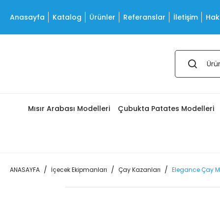
Anasayfa
Katalog
Ürünler
Referanslar
İletişim
Hak
Mısır Arabası Modelleri
Çubukta Patates Modelleri
ANASAYFA
İçecek Ekipmanları
Çay Kazanları
Elegance Çay Ma