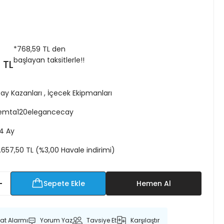
*
768,59 TL
den
başlayan taksitlerle!!
 TL
ay Kazanları
,
İçecek Ekipmanları
emta120elegancecay
4 Ay
.657,50 TL (%3,00 Havale indirimi)
Sepete Ekle
Hemen Al
yat Alarmı
Yorum Yaz
Tavsiye Et
Karşılaştır