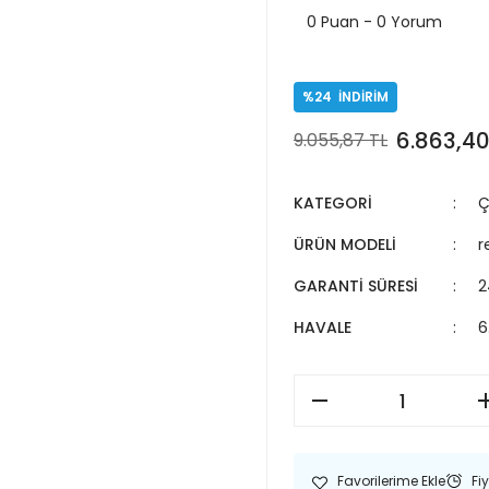
0 Puan - 0 Yorum
%24
İNDİRİM
6.863,40
9.055,87 TL
KATEGORİ
Ç
ÜRÜN MODELİ
r
GARANTİ SÜRESİ
2
HAVALE
6
Fi