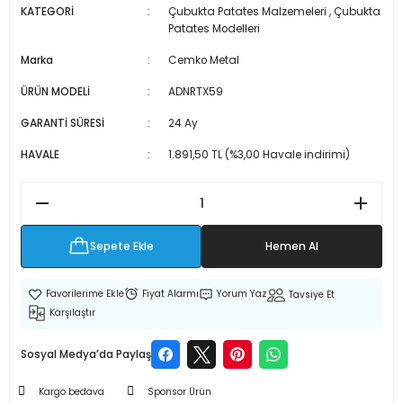
KATEGORİ
Çubukta Patates Malzemeleri
,
Çubukta
 Makineleri
kineleri
Patates Modelleri
Marka
Cemko Metal
i
mış Mısır) Makinesi
ÜRÜN MODELİ
ADNRTX59
es Malzemeleri
GARANTİ SÜRESİ
24 Ay
abaları
HAVALE
1.891,50 TL (%3,00 Havale indirimi)
edek Parça
 Patlatma) Yedek Parça
Sepete Ekle
Hemen Al
abaları
Fiyat Alarmı
Yorum Yaz
Tavsiye Et
Karşılaştır
tates Arabaları
Sosyal Medya’da Paylaş
Yedek Parça
Kargo bedava
Sponsor Ürün