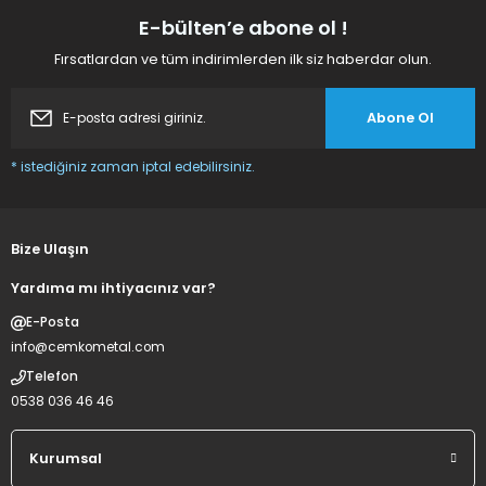
E-bülten’e abone ol !
Basitce istenilen ürüne ulaşılabilir .
G... K... | 10/12/2023
Fırsatlardan ve tüm indirimlerden ilk siz haberdar olun.
Abone Ol
Deneyimini Paylaş
Gönder
* istediğiniz zaman iptal edebilirsiniz.
Bize Ulaşın
Yardıma mı ihtiyacınız var?
E-Posta
info@cemkometal.com
Telefon
0538 036 46 46
Kurumsal