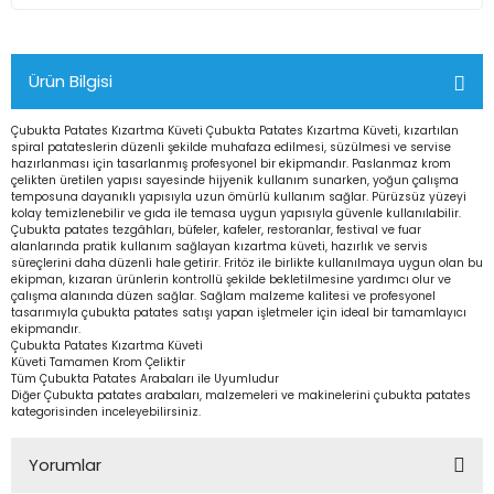
Ürün Bilgisi
Çubukta Patates Kızartma Küveti Çubukta Patates Kızartma Küveti, kızartılan
spiral patateslerin düzenli şekilde muhafaza edilmesi, süzülmesi ve servise
hazırlanması için tasarlanmış profesyonel bir ekipmandır. Paslanmaz krom
çelikten üretilen yapısı sayesinde hijyenik kullanım sunarken, yoğun çalışma
temposuna dayanıklı yapısıyla uzun ömürlü kullanım sağlar. Pürüzsüz yüzeyi
kolay temizlenebilir ve gıda ile temasa uygun yapısıyla güvenle kullanılabilir.
Çubukta patates tezgâhları, büfeler, kafeler, restoranlar, festival ve fuar
alanlarında pratik kullanım sağlayan kızartma küveti, hazırlık ve servis
süreçlerini daha düzenli hale getirir. Fritöz ile birlikte kullanılmaya uygun olan bu
ekipman, kızaran ürünlerin kontrollü şekilde bekletilmesine yardımcı olur ve
çalışma alanında düzen sağlar. Sağlam malzeme kalitesi ve profesyonel
tasarımıyla çubukta patates satışı yapan işletmeler için ideal bir tamamlayıcı
ekipmandır.
Çubukta Patates Kızartma Küveti
Küveti Tamamen Krom Çeliktir
Tüm Çubukta Patates Arabaları ile Uyumludur
Diğer Çubukta patates arabaları, malzemeleri ve makinelerini çubukta patates
kategorisinden inceleyebilirsiniz.
Yorumlar