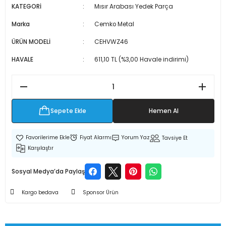
KATEGORİ
Mısır Arabası Yedek Parça
 Makineleri
kineleri
Marka
Cemko Metal
i
mış Mısır) Makinesi
ÜRÜN MODELİ
CEHVWZ46
HAVALE
611,10 TL (%3,00 Havale indirimi)
es Malzemeleri
abaları
edek Parça
Sepete Ekle
Hemen Al
 Patlatma) Yedek Parça
Fiyat Alarmı
Yorum Yaz
Tavsiye Et
Karşılaştır
abaları
Sosyal Medya’da Paylaş
tates Arabaları
Kargo bedava
Sponsor Ürün
Yedek Parça