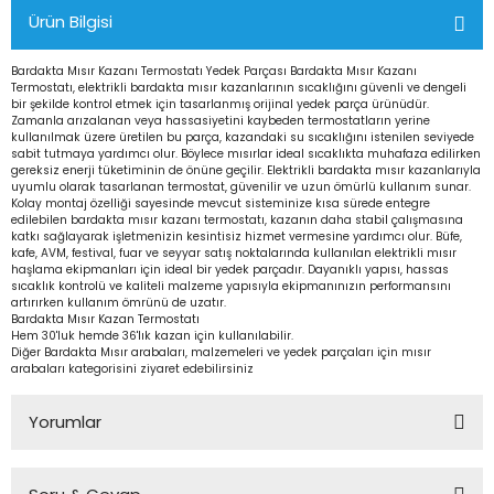
Ürün Bilgisi
Bardakta Mısır Kazanı Termostatı Yedek Parçası Bardakta Mısır Kazanı
Termostatı, elektrikli bardakta mısır kazanlarının sıcaklığını güvenli ve dengeli
bir şekilde kontrol etmek için tasarlanmış orijinal yedek parça ürünüdür.
Zamanla arızalanan veya hassasiyetini kaybeden termostatların yerine
kullanılmak üzere üretilen bu parça, kazandaki su sıcaklığını istenilen seviyede
sabit tutmaya yardımcı olur. Böylece mısırlar ideal sıcaklıkta muhafaza edilirken
gereksiz enerji tüketiminin de önüne geçilir. Elektrikli bardakta mısır kazanlarıyla
uyumlu olarak tasarlanan termostat, güvenilir ve uzun ömürlü kullanım sunar.
Kolay montaj özelliği sayesinde mevcut sisteminize kısa sürede entegre
edilebilen bardakta mısır kazanı termostatı, kazanın daha stabil çalışmasına
katkı sağlayarak işletmenizin kesintisiz hizmet vermesine yardımcı olur. Büfe,
kafe, AVM, festival, fuar ve seyyar satış noktalarında kullanılan elektrikli mısır
haşlama ekipmanları için ideal bir yedek parçadır. Dayanıklı yapısı, hassas
sıcaklık kontrolü ve kaliteli malzeme yapısıyla ekipmanınızın performansını
artırırken kullanım ömrünü de uzatır.
Bardakta Mısır Kazan Termostatı
Hem 30'luk hemde 36'lık kazan için kullanılabilir.
Diğer Bardakta Mısır arabaları, malzemeleri ve yedek parçaları için mısır
arabaları kategorisini ziyaret edebilirsiniz
Yorumlar