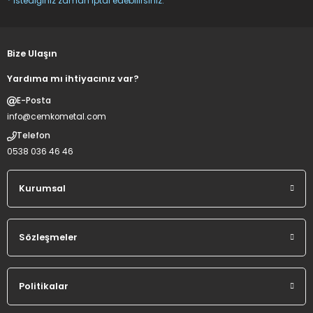
* istediğiniz zaman iptal edebilirsiniz.
G... K... | 10/12/2023
Deneyimini Paylaş
Bize Ulaşın
Gönder
Yardıma mı ihtiyacınız var?
E-Posta
info@cemkometal.com
Telefon
0538 036 46 46
Kurumsal
Sözleşmeler
Politikalar