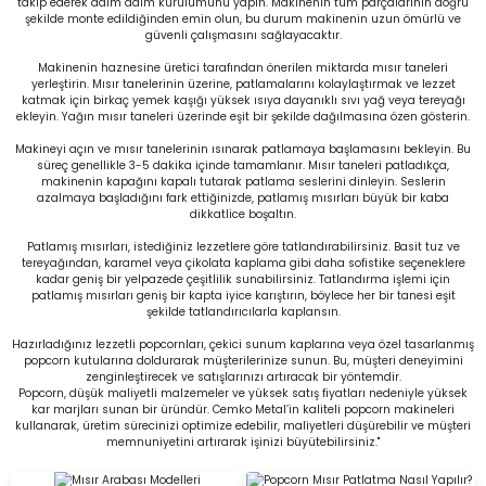
takip ederek adım adım kurulumunu yapın. Makinenin tüm parçalarının doğru
şekilde monte edildiğinden emin olun, bu durum makinenin uzun ömürlü ve
 Makineleri
kineleri
güvenli çalışmasını sağlayacaktır.
Makinenin haznesine üretici tarafından önerilen miktarda mısır taneleri
i
mış Mısır) Makinesi
yerleştirin. Mısır tanelerinin üzerine, patlamalarını kolaylaştırmak ve lezzet
katmak için birkaç yemek kaşığı yüksek ısıya dayanıklı sıvı yağ veya tereyağı
ekleyin. Yağın mısır taneleri üzerinde eşit bir şekilde dağılmasına özen gösterin.
es Malzemeleri
Makineyi açın ve mısır tanelerinin ısınarak patlamaya başlamasını bekleyin. Bu
süreç genellikle 3-5 dakika içinde tamamlanır. Mısır taneleri patladıkça,
makinenin kapağını kapalı tutarak patlama seslerini dinleyin. Seslerin
abaları
azalmaya başladığını fark ettiğinizde, patlamış mısırları büyük bir kaba
dikkatlice boşaltın.
edek Parça
Patlamış mısırları, istediğiniz lezzetlere göre tatlandırabilirsiniz. Basit tuz ve
tereyağından, karamel veya çikolata kaplama gibi daha sofistike seçeneklere
kadar geniş bir yelpazede çeşitlilik sunabilirsiniz. Tatlandırma işlemi için
 Patlatma) Yedek Parça
patlamış mısırları geniş bir kapta iyice karıştırın, böylece her bir tanesi eşit
şekilde tatlandırıcılarla kaplansın.
abaları
Hazırladığınız lezzetli popcornları, çekici sunum kaplarına veya özel tasarlanmış
popcorn kutularına doldurarak müşterilerinize sunun. Bu, müşteri deneyimini
zenginleştirecek ve satışlarınızı artıracak bir yöntemdir.
Popcorn, düşük maliyetli malzemeler ve yüksek satış fiyatları nedeniyle yüksek
tates Arabaları
kar marjları sunan bir üründür. Cemko Metal’in kaliteli popcorn makineleri
kullanarak, üretim sürecinizi optimize edebilir, maliyetleri düşürebilir ve müşteri
memnuniyetini artırarak işinizi büyütebilirsiniz."
Yedek Parça