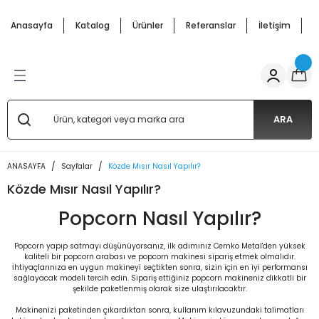
Geri Dön
Geri Dön
Geri Dön
Geri Dön
Geri Dön
Geri Dön
Anasayfa
Katalog
Ürünler
Referanslar
İletişim
H
ffle
cunu Arabası
pmanları
ar Arabalar
 Mutfak Ürünler
Salep Kazanı ve Semaverler
Bardakta Mısır Kazanı
Çay Makineleri
Waffle
 Makineleri
nu Malzemeleri
 Makinesi
Arabası
 Kazanı
si Arabaları
Salep Semaverleri
Mısır Haşlama Kazanları
Çay Semaverleri
Waffle Makineleri
ARA
 Arabaları
 Makineleri
s Arabaları
Salep Kazanları
arı
ANASAYFA
Sayfalar
Közde Mısır Nasıl Yapılır?
Közde Mısır Nasıl Yapılır?
 Makinesi
 Arabaları
i
abaları
Popcorn Nasıl Yapılır?
abalar
 Makinaları
 Patlatma) Arabaları
Popcorn yapıp satmayı düşünüyorsanız, ilk adımınız Cemko Metal'den yüksek
kaliteli bir popcorn arabası ve popcorn makinesi sipariş etmek olmalıdır.
akal Makinası
aları - Cemko Metal
İhtiyaçlarınıza en uygun makineyi seçtikten sonra, sizin için en iyi performansı
sağlayacak modeli tercih edin. Sipariş ettiğiniz popcorn makineniz dikkatli bir
şekilde paketlenmiş olarak size ulaştırılacaktır.
e Semaverleri
si Makineleri
Makinenizi paketinden çıkardıktan sonra, kullanım kılavuzundaki talimatları