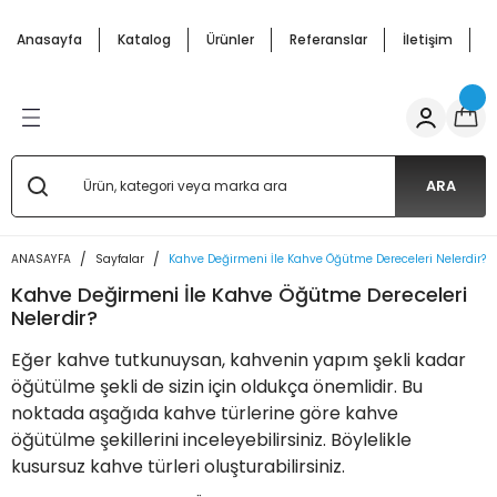
Geri Dön
Geri Dön
Geri Dön
Geri Dön
Geri Dön
Geri Dön
Anasayfa
Katalog
Ürünler
Referanslar
İletişim
H
ffle
cunu Arabası
pmanları
ar Arabalar
 Mutfak Ürünler
Salep Kazanı ve Semaverler
Bardakta Mısır Kazanı
Çay Makineleri
Waffle
 Makineleri
nu Malzemeleri
 Makinesi
Arabası
 Kazanı
si Arabaları
Salep Semaverleri
Mısır Haşlama Kazanları
Çay Semaverleri
Waffle Makineleri
ARA
 Arabaları
 Makineleri
s Arabaları
Salep Kazanları
arı
ANASAYFA
Sayfalar
Kahve Değirmeni İle Kahve Öğütme Dereceleri Nelerdir?
Kahve Değirmeni İle Kahve Öğütme Dereceleri
 Makinesi
 Arabaları
i
abaları
Nelerdir?
Eğer kahve tutkunuysan, kahvenin yapım şekli kadar
abalar
 Makinaları
 Patlatma) Arabaları
öğütülme şekli de sizin için oldukça önemlidir. Bu
noktada aşağıda kahve türlerine göre kahve
akal Makinası
aları - Cemko Metal
öğütülme şekillerini inceleyebilirsiniz. Böylelikle
kusursuz kahve türleri oluşturabilirsiniz.
e Semaverleri
si Makineleri