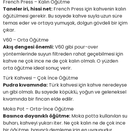
French Press – Kalın Öğütme
 Makineleri
kineleri
Taneler iri, hissi net:
French Press için kahvenin kalın
öğütülmesi gerekir. Bu sayede kahve suyla uzun süre
i
mış Mısır) Makinesi
temas eder ve ortaya yumuşak, dolgun gövdeli bir içim
çıkar.
es Malzemeleri
V60 – Orta Öğütme
Akış dengesi önemli:
V60 gibi pour-over
abaları
yöntemlerinde suyun filtreden rahat geçebilmesi için
kahve ne çok ince ne de çok kalın olmalı. O yüzden
edek Parça
orta öğütme ideal sonuç verir.
Türk Kahvesi – Çok İnce Öğütme
 Patlatma) Yedek Parça
Pudra kıvamında:
Türk kahvesi için kahve neredeyse
un gibi olmalı. Bu sayede köpüklü, yoğun ve geleneksel
abaları
kıvamında bir fincan elde edilir.
tates Arabaları
Moka Pot – Orta-İnce Öğütme
Basınca dayanıklı öğütme:
Moka potta kullanılan su
Yedek Parça
buharı, kahveyi yukarı iter. Ne çok kalın ne de çok ince
bir öğütme, basınçlı demleme için en uygunudur.