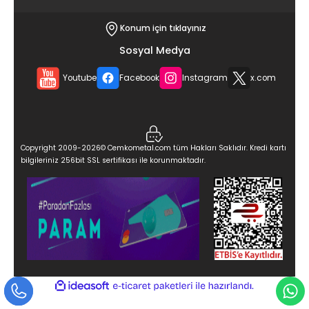
Konum için tıklayınız
Sosyal Medya
Youtube
Facebook
Instagram
x.com
Copyright 2009-2026© Cemkometal.com tüm Hakları Saklıdır. Kredi kartı
bilgileriniz 256bit SSL sertifikası ile korunmaktadır.
ideasoft
ile
e-
hazırlandı.
ticaret
paketleri