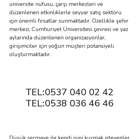
üniversite nüfusu, çarşı merkezleri ve
 Makineleri
kineleri
düzenlenen etkinliklerle seyyar satış sektörü
için önemli fırsatlar sunmaktadır. Özellikle şehir
i
mış Mısır) Makinesi
merkezi, Cumhuriyet Üniversitesi çevresi ve yaz
aylarında düzenlenen organizasyonlar,
es Malzemeleri
girişimciler için yoğun müşteri potansiyeli
abaları
oluşturmaktadır.
edek Parça
 Patlatma) Yedek Parça
TEL:0537 040 02 42
abaları
TEL:0538 036 46 46
tates Arabaları
Yedek Parça
Düşük sermaye ile kendi işini kurmak isteyenler