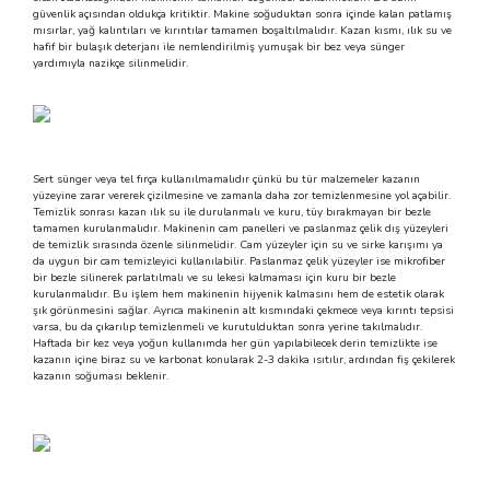
güvenlik açısından oldukça kritiktir. Makine soğuduktan sonra içinde kalan patlamış
 Makineleri
kineleri
mısırlar, yağ kalıntıları ve kırıntılar tamamen boşaltılmalıdır. Kazan kısmı, ılık su ve
hafif bir bulaşık deterjanı ile nemlendirilmiş yumuşak bir bez veya sünger
yardımıyla nazikçe silinmelidir.
i
mış Mısır) Makinesi
es Malzemeleri
Sert sünger veya tel fırça kullanılmamalıdır çünkü bu tür malzemeler kazanın
abaları
yüzeyine zarar vererek çizilmesine ve zamanla daha zor temizlenmesine yol açabilir.
Temizlik sonrası kazan ılık su ile durulanmalı ve kuru, tüy bırakmayan bir bezle
tamamen kurulanmalıdır. Makinenin cam panelleri ve paslanmaz çelik dış yüzeyleri
edek Parça
de temizlik sırasında özenle silinmelidir. Cam yüzeyler için su ve sirke karışımı ya
da uygun bir cam temizleyici kullanılabilir. Paslanmaz çelik yüzeyler ise mikrofiber
bir bezle silinerek parlatılmalı ve su lekesi kalmaması için kuru bir bezle
 Patlatma) Yedek Parça
kurulanmalıdır. Bu işlem hem makinenin hijyenik kalmasını hem de estetik olarak
şık görünmesini sağlar. Ayrıca makinenin alt kısmındaki çekmece veya kırıntı tepsisi
varsa, bu da çıkarılıp temizlenmeli ve kurutulduktan sonra yerine takılmalıdır.
Haftada bir kez veya yoğun kullanımda her gün yapılabilecek derin temizlikte ise
abaları
kazanın içine biraz su ve karbonat konularak 2-3 dakika ısıtılır, ardından fiş çekilerek
kazanın soğuması beklenir.
tates Arabaları
Yedek Parça