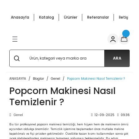
Geri Dön
Geri Dön
Geri Dön
Geri Dön
Geri Dön
Geri Dön
Anasayfa
Katalog
Ürünler
Referanslar
İletişim
ffle
cunu Arabası
pmanları
ar Arabalar
 Mutfak Ürünler
Salep Kazanı ve Semaverler
Bardakta Mısır Kazanı
Çay Makineleri
Waffle
 Makineleri
nu Malzemeleri
 Makinesi
Arabası
 Kazanı
si Arabaları
Salep Semaverleri
Mısır Haşlama Kazanları
Çay Semaverleri
Waffle Makineleri
 Arabaları
 Makineleri
s Arabaları
Salep Kazanları
ARA
arı
ANASAYFA
Bloglar
Genel
Popcorn Makinesi Nasıl Temizlenir ?
 Makinesi
 Arabaları
i
abaları
Popcorn Makinesi Nasıl
Temizlenir ?
abalar
 Makinaları
 Patlatma) Arabaları
Genel
12-09-2025
09:36
akal Makinası
aları - Cemko Metal
Bu tür profesyonel
popcorn makinesi
temizliği, hem hijyen hem de makinenin ömrü
açısından oldukça önemlidir. Temizlik işlemine başlamadan önce mutlaka makine
e Semaverleri
si Makineleri
kapatılmalı ve fişi prizden çekilmelidir. Özellikle kazan kısmı kullanımdan sonra çok
sıcak olabileceğinden makinenin tamamen soğuması beklenmelidir. Bu adım