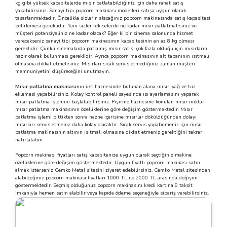
kg gibi yüksek kapasitelerde mısır patlatabildiğiniz için daha rahat satış
yapabilirsiniz. Sanayi tipi popcorn makinası modelleri satışa uygun olarak
tasarlanmaktadır. Öncelikle sizlerin alacağınız popcorn makinasında satış kapasitesi
belirlemesi gereklidir. Yani sizler tek seferde ne kadar mısır patlatmalısınız ve
müşteri potansiyeliniz ne kadar olacak? Eğer ki bir sinema salonunda hizmet
verecekseniz sanayi tipi popcorn makinasının kapasitesinin en az 8 kg olması
gereklidir. Çünkü sinemalarda patlamış mısır satışı çok fazla olduğu için mısırların
hazır olarak bulunması gereklidir. Ayrıca popcorn makinasının alt tabanının ısıtmalı
olmasına dikkat etmelisiniz. Mısırları sıcak servis etmediğiniz zaman müşteri
memnuniyetini düşüreceğini unutmayın.
Mısır patlatma makinası
nın üst haznesinde bulunan alana mısır, yağ ve tuz
eklemesi yapabilirsiniz. Kolay kontrol paneli sayesinde ısı ayarlamasını yaparak
mısır patlatma işlemini başlatabilirsiniz. Pişirme haznesine konulan mısır miktarı
mısır patlatma makinasının özelliklerine göre değişim göstermektedir. Mısır
patlatma işlemi bittikten sonra hazne içerisine mısırlar döküldüğünden dolayı
mısırları servis etmeniz daha kolay olacaktır. Sıcak servis yapabilmeniz için mısır
patlatma makinasının altının ısıtmalı olmasına dikkat etmeniz gerektiğini tekrar
hatırlatalım.
Popcorn makinası fiyatları satış kapasitenize uygun olarak seçtiğiniz makine
özelliklerine göre değişim göstermektedir. Uygun fiyatlı popcorn makinası satın
almak isterseniz Cemko Metal sitesini ziyaret edebilirsiniz. Cemko Metal sitesinden
alabilceğiniz popcorn makinası fiyatları 1000 TL ile 2000 TL arasında değişim
göstermektedir. Seçmiş olduğunuz popcorn makinasını kredi kartına 9 taksit
imkanıyla hemen satın alabilir veya kapıda ödeme seçeneğiyle sipariş verebilirsiniz.