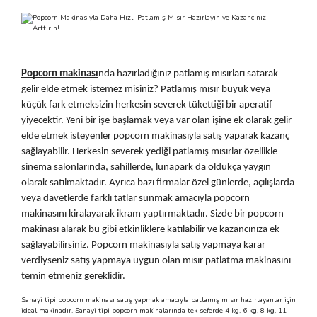
 Makineleri
kineleri
i
mış Mısır) Makinesi
Popcorn makinası
nda hazırladığınız patlamış mısırları satarak 
es Malzemeleri
gelir elde etmek istemez misiniz? Patlamış mısır büyük veya 
küçük fark etmeksizin herkesin severek tükettiği bir aperatif 
abaları
yiyecektir. Yeni bir işe başlamak veya var olan işine ek olarak gelir 
elde etmek isteyenler popcorn makinasıyla satış yaparak kazanç 
sağlayabilir. Herkesin severek yediği patlamış mısırlar özellikle 
edek Parça
sinema salonlarında, sahillerde, lunapark da oldukça yaygın 
olarak satılmaktadır. Ayrıca bazı firmalar özel günlerde, açılışlarda 
 Patlatma) Yedek Parça
veya davetlerde farklı tatlar sunmak amacıyla popcorn 
makinasını kiralayarak ikram yaptırmaktadır. Sizde bir popcorn 
abaları
makinası alarak bu gibi etkinliklere katılabilir ve kazancınıza ek 
sağlayabilirsiniz. Popcorn makinasıyla satış yapmaya karar 
tates Arabaları
verdiyseniz satış yapmaya uygun olan mısır patlatma makinasını 
temin etmeniz gereklidir.
Yedek Parça
Sanayi tipi popcorn makinası satış yapmak amacıyla patlamış mısır hazırlayanlar için
ideal makinadır. Sanayi tipi popcorn makinalarında tek seferde 4 kg, 6 kg, 8 kg, 11