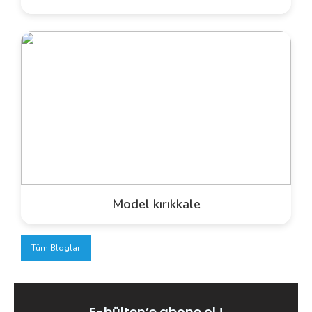
Model kırıkkale
Tüm Bloglar
E-bülten’e abone ol !