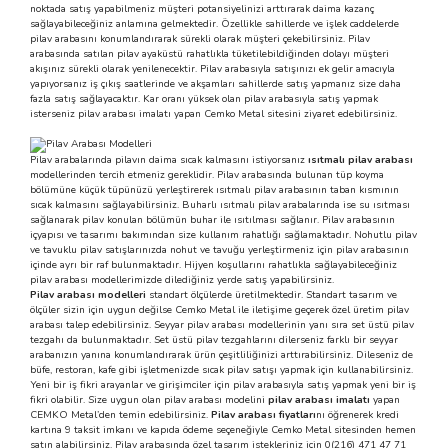
noktada satış yapabilmeniz müşteri potansiyelinizi arttırarak daima kazanç
 Makineleri
kineleri
sağlayabileceğiniz anlamına gelmektedir. Özellikle sahillerde ve işlek caddelerde
pilav arabasını konumlandırarak sürekli olarak müşteri çekebilirsiniz. Pilav
arabasında satılan pilav ayaküstü rahatlıkla tüketilebildiğinden dolayı müşteri
akışınız sürekli olarak yenilenecektir. Pilav arabasıyla satışınızı ek gelir amacıyla
i
mış Mısır) Makinesi
yapıyorsanız iş çıkış saatlerinde ve akşamları sahillerde satış yapmanız size daha
fazla satış sağlayacaktır. Kar oranı yüksek olan pilav arabasıyla satış yapmak
isterseniz pilav arabası imalatı yapan Cemko Metal sitesini ziyaret edebilirsiniz.
es Malzemeleri
Pilav arabalarında pilavın daima sıcak kalmasını istiyorsanız
ısıtmalı pilav arabası
abaları
modellerinden tercih etmeniz gereklidir. Pilav arabasında bulunan tüp koyma
bölümüne küçük tüpünüzü yerleştirerek ısıtmalı pilav arabasının taban kısmının
sıcak kalmasını sağlayabilirsiniz. Buharlı ısıtmalı pilav arabalarında ise su ısıtması
edek Parça
sağlanarak pilav konulan bölümün buhar ile ısıtılması sağlanır. Pilav arabasının
içyapısı ve tasarımı bakımından size kullanım rahatlığı sağlamaktadır. Nohutlu pilav
ve tavuklu pilav satışlarınızda nohut ve tavuğu yerleştirmeniz için pilav arabasının
içinde ayrı bir raf bulunmaktadır. Hijyen koşullarını rahatlıkla sağlayabileceğiniz
 Patlatma) Yedek Parça
pilav arabası modellerimizde dilediğiniz yerde satış yapabilirsiniz.
Pilav arabası modelleri
standart ölçülerde üretilmektedir. Standart tasarım ve
ölçüler sizin için uygun değilse Cemko Metal ile iletişime geçerek özel üretim pilav
abaları
arabası talep edebilirsiniz. Seyyar pilav arabası modellerinin yanı sıra set üstü pilav
tezgahı da bulunmaktadır. Set üstü pilav tezgahlarını dilerseniz farklı bir seyyar
arabanızın yanına konumlandırarak ürün çeşitliliğinizi arttırabilirsiniz. Dileseniz de
tates Arabaları
büfe, restoran, kafe gibi işletmenizde sıcak pilav satışı yapmak için kullanabilirsiniz.
Yeni bir iş fikri arayanlar ve girişimciler için pilav arabasıyla satış yapmak yeni bir iş
fikri olabilir. Size uygun olan pilav arabası modelini
pilav arabası imalatı
yapan
Yedek Parça
CEMKO Metal’den temin edebilirsiniz.
Pilav arabası fiyatları
nı öğrenerek kredi
kartına 9 taksit imkanı ve kapıda ödeme seçeneğiyle Cemko Metal sitesinden hemen
satın alabilirsiniz. Pilav arabasında özel tasarım istekleriniz için 0(216) 471 47 71