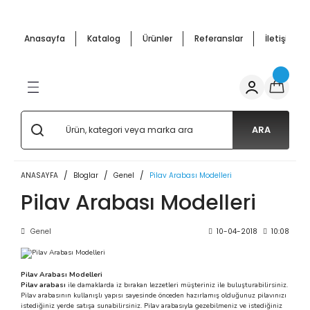
Geri Dön
Geri Dön
Geri Dön
Geri Dön
Geri Dön
Geri Dön
Anasayfa
Katalog
Ürünler
Referanslar
İletişim
ffle
cunu Arabası
pmanları
ar Arabalar
 Mutfak Ürünler
Salep Kazanı ve Semaverler
Bardakta Mısır Kazanı
Çay Makineleri
Waffle
 Makineleri
nu Malzemeleri
 Makinesi
Arabası
 Kazanı
si Arabaları
Salep Semaverleri
Mısır Haşlama Kazanları
Çay Semaverleri
Waffle Makineleri
 Arabaları
 Makineleri
s Arabaları
Salep Kazanları
ARA
arı
ANASAYFA
Bloglar
Genel
Pilav Arabası Modelleri
 Makinesi
 Arabaları
i
abaları
Pilav Arabası Modelleri
abalar
 Makinaları
 Patlatma) Arabaları
Genel
10-04-2018
10:08
akal Makinası
aları - Cemko Metal
Pilav Arabası Modelleri
Pilav arabası
ile damaklarda iz bırakan lezzetleri müşteriniz ile buluşturabilirsiniz.
e Semaverleri
si Makineleri
Pilav arabasının kullanışlı yapısı sayesinde önceden hazırlamış olduğunuz pilavınızı
istediğiniz yerde satışa sunabilirsiniz. Pilav arabasıyla gezebilmeniz ve istediğiniz