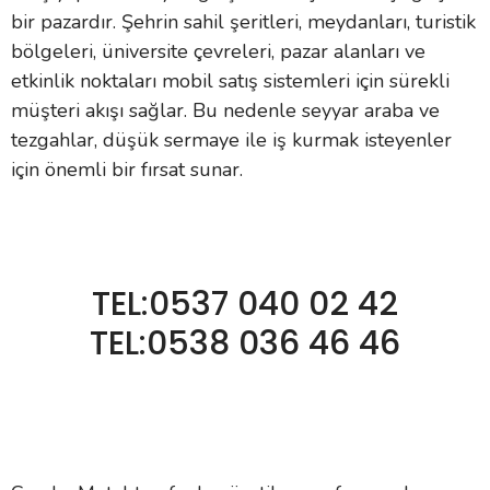
bir pazardır. Şehrin sahil şeritleri, meydanları, turistik
 Makineleri
kineleri
bölgeleri, üniversite çevreleri, pazar alanları ve
etkinlik noktaları mobil satış sistemleri için sürekli
i
mış Mısır) Makinesi
müşteri akışı sağlar. Bu nedenle seyyar araba ve
es Malzemeleri
tezgahlar, düşük sermaye ile iş kurmak isteyenler
için önemli bir fırsat sunar.
abaları
edek Parça
TEL:0537 040 02 42
 Patlatma) Yedek Parça
TEL:0538 036 46 46
abaları
tates Arabaları
Yedek Parça