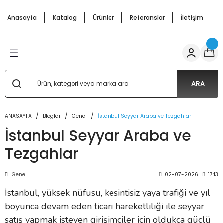
Geri Dön
Geri Dön
Geri Dön
Geri Dön
Geri Dön
Geri Dön
Anasayfa
Katalog
Ürünler
Referanslar
İletişim
H
ffle
cunu Arabası
pmanları
ar Arabalar
 Mutfak Ürünler
Salep Kazanı ve Semaverler
Bardakta Mısır Kazanı
Çay Makineleri
Waffle
 Makineleri
nu Malzemeleri
 Makinesi
Arabası
 Kazanı
si Arabaları
Salep Semaverleri
Mısır Haşlama Kazanları
Çay Semaverleri
Waffle Makineleri
ARA
 Arabaları
 Makineleri
s Arabaları
Salep Kazanları
arı
ANASAYFA
Bloglar
Genel
İstanbul Seyyar Araba ve Tezgahlar
İstanbul Seyyar Araba ve
 Makinesi
 Arabaları
i
abaları
Tezgahlar
abalar
 Makinaları
 Patlatma) Arabaları
Genel
02-07-2026
17:13
akal Makinası
aları - Cemko Metal
İstanbul, yüksek nüfusu, kesintisiz yaya trafiği ve yıl
boyunca devam eden ticari hareketliliği ile seyyar
e Semaverleri
si Makineleri
satış yapmak isteyen girişimciler için oldukça güçlü