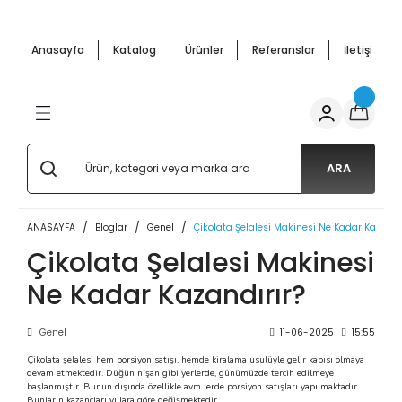
Geri Dön
Geri Dön
Geri Dön
Geri Dön
Geri Dön
Geri Dön
Anasayfa
Katalog
Ürünler
Referanslar
İletişim
ffle
cunu Arabası
pmanları
ar Arabalar
 Mutfak Ürünler
Salep Kazanı ve Semaverler
Bardakta Mısır Kazanı
Çay Makineleri
Waffle
 Makineleri
nu Malzemeleri
 Makinesi
Arabası
 Kazanı
si Arabaları
Salep Semaverleri
Mısır Haşlama Kazanları
Çay Semaverleri
Waffle Makineleri
 Arabaları
 Makineleri
s Arabaları
Salep Kazanları
ARA
arı
ANASAYFA
Bloglar
Genel
Çikolata Şelalesi Makinesi Ne Kadar Kazandı
 Makinesi
 Arabaları
i
abaları
Çikolata Şelalesi Makinesi
Ne Kadar Kazandırır?
abalar
 Makinaları
 Patlatma) Arabaları
Genel
11-06-2025
15:55
akal Makinası
aları - Cemko Metal
Çikolata şelalesi hem porsiyon satışı, hemde kiralama usulüyle gelir kapısı olmaya
devam etmektedir. Düğün nişan gibi yerlerde, günümüzde tercih edilmeye
e Semaverleri
si Makineleri
başlanmıştır. Bunun dışında özellikle avm lerde porsiyon satışları yapılmaktadır.
Bunların kazançları yıllara göre değişmektedir.