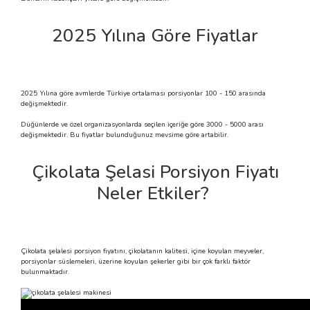
 Makineleri
kineleri
2025 Yılına Göre Fiyatlar
i
mış Mısır) Makinesi
es Malzemeleri
2025 Yılına göre avmlerde Türkiye ortalaması porsiyonlar 100 - 150 arasında
değişmektedir.
abaları
Düğünlerde ve özel organizasyonlarda seçilen içeriğe göre 3000 - 5000 arası
değişmektedir. Bu fiyatlar bulunduğunuz mevsime göre artabilir.
edek Parça
Çikolata Şelasi Porsiyon Fiyatı
 Patlatma) Yedek Parça
Neler Etkiler?
abaları
Çikolata şelalesi
porsiyon fiyatını, çikolatanın kalitesi, içine koyulan meyveler,
tates Arabaları
porsiyonlar süslemeleri, üzerine koyulan şekerler gibi bir çok farklı faktör
bulunmaktadır.
Yedek Parça