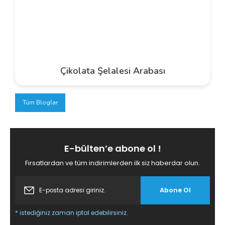
Çikolata Şelalesi Arabası
Tüm Bloglar
E-bülten’e abone ol !
Fırsatlardan ve tüm indirimlerden ilk siz haberdar olun.
Abone Ol
* istediğiniz zaman iptal edebilirsiniz.