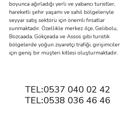
boyunca ağırladığı yerli ve yabancı turistler,
 Makineleri
kineleri
hareketli şehir yaşamı ve sahil bölgeleriyle
seyyar satış sektörü için önemli fırsatlar
i
mış Mısır) Makinesi
sunmaktadır. Özellikle merkez ilçe, Gelibolu,
Bozcaada, Gökçeada ve Assos gibi turistik
es Malzemeleri
bölgelerde yoğun ziyaretçi trafiği, girişimciler
abaları
için geniş bir müşteri kitlesi oluşturmaktadır.
edek Parça
 Patlatma) Yedek Parça
TEL:0537 040 02 42
abaları
TEL:0538 036 46 46
tates Arabaları
Yedek Parça